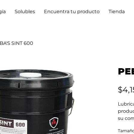
gía
Solubles
Encuentra tu producto
Tienda
BA'S SINT 600
PE
$4,1
Lubrica
produc
su com
lubric
Tamañ
sintéti