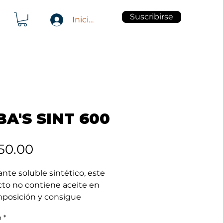
Suscribirse
Iniciar sesión
BA'S SINT 600
Precio
50.00
nte soluble sintético, este 
to no contiene aceite en 
posición y consigue 
ar agentes químicos 
o
*
cos, este refrigerante ha 