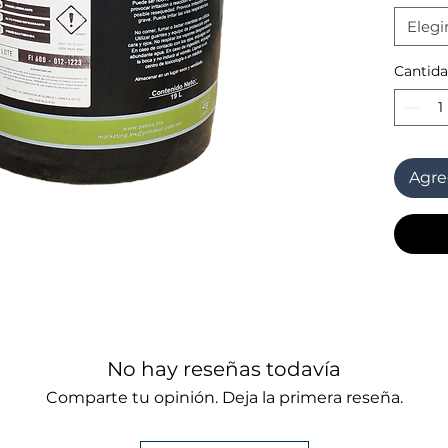
demost
Elegi
rendim
abrasiv
Cantid
permit
tolera
un 30% 
de rect
Agreg
No hay reseñas todavía
Comparte tu opinión. Deja la primera reseña.